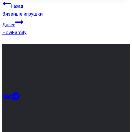
НАВИГАЦИЯ
Назад
ПО
Вязаные игрушки
ЗАПИСЯМ
Далее
HoviFamily