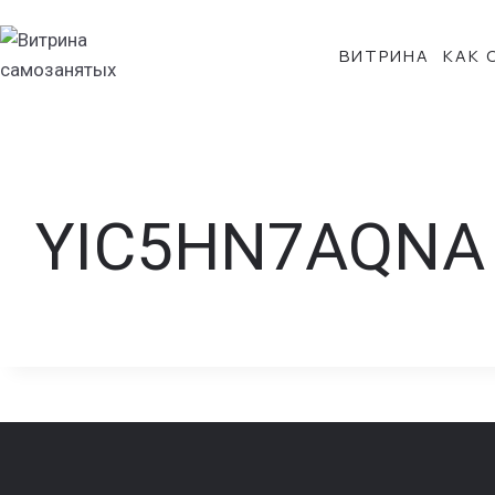
Перейти
к
ВИТРИНА
КАК 
содержанию
YIC5HN7AQNA